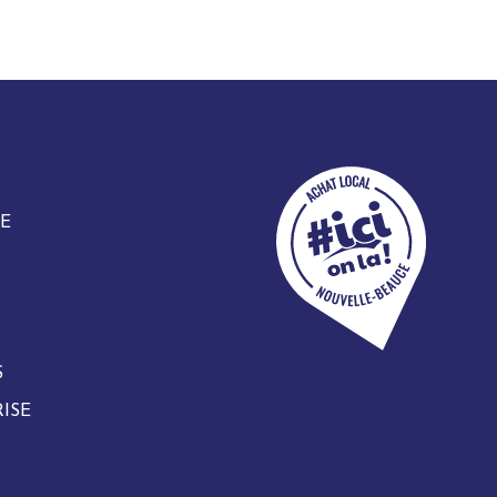
E
S
ISE