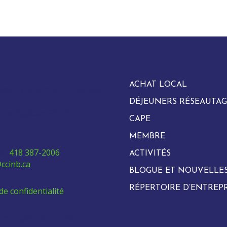
ACHAT LOCAL
evard Vachon Nord, bureau
DÉJEUNERS RÉSEAUTAG
arie, Québec G6E 0H2
CAPE
MEMBRE
e:
418 387-2006
ACTIVITÉS
ccinb.ca
BLOGUE ET NOUVELLE
RÉPERTOIRE D’ENTREPR
de confidentialité
 employés venant de