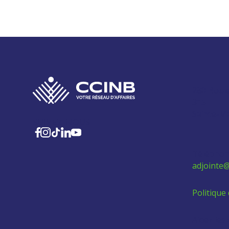
280 Boul
315
Sainte-M
SUIVEZ-NOUS
Téléphon
adjointe@
Politique 
Aidez les