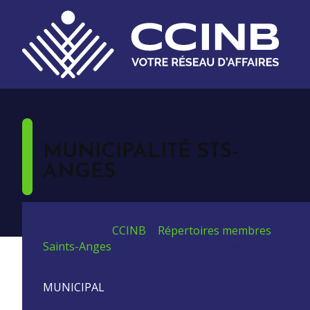
MUNICIPALITÉ STS-
ANGES
Vous êtes ici:
CCINB
>
Répertoires membres
>
Saints-Anges
>
Municipalité Sts-Anges
MUNICIPAL