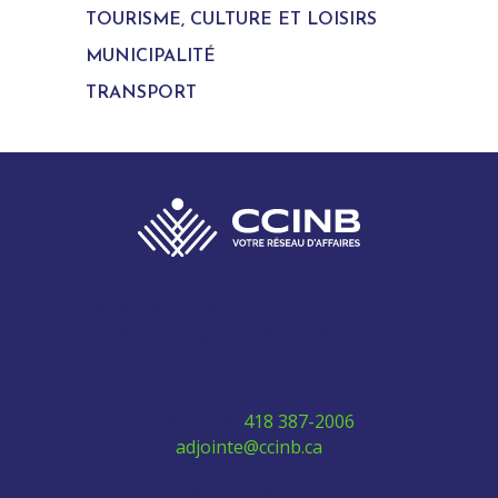
TOURISME, CULTURE ET LOISIRS
MUNICIPALITÉ
TRANSPORT
280 Boulevard Vachon Nord, bureau 315
Sainte-Marie, Québec G6E 0H2
Téléphone:
418 387-2006
adjointe@ccinb.ca
SUIVEZ-NOUS