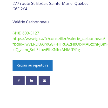
277 route St-Elzéar, Sainte-Marie, Québec
G6E 2Y4
Valérie Carbonneau
(418) 609-5127
https://www.ig.ca/fr/conseiller/valerie_carbonneau?
fbclid=IwVERDUAPdGGFleHRuA2FlbQIxMABzcnRjB
zIQ_aem_8nL3Lavd5hXNlcxANMRYPg
Retour au répertoire