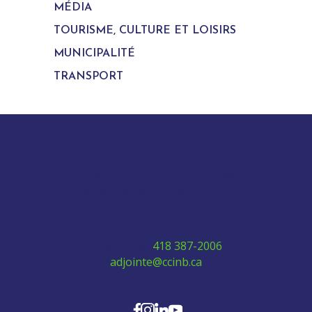
MÉDIA
TOURISME, CULTURE ET LOISIRS
MUNICIPALITÉ
TRANSPORT
280 Boulevard Vachon Nord, bureau 315
Sainte-Marie, Québec G6E 0H2
Téléphone:
418 387-2006
adjointe@ccinb.ca
SUIVEZ-NOUS