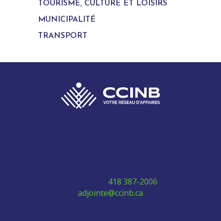
TOURISME, CULTURE ET LOISIRS
MUNICIPALITÉ
TRANSPORT
280 Boulevard Vachon Nord, bureau 315
Sainte-Marie, Québec G6E 0H2
Téléphone:
418 387-2006
adjointe@ccinb.ca
SUIVEZ-NOUS