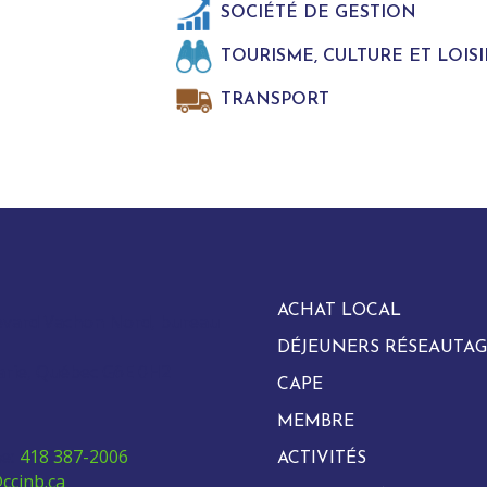
SOCIÉTÉ DE GESTION
TOURISME, CULTURE ET LOISI
TRANSPORT
ACHAT LOCAL
evard Vachon Nord, bureau
DÉJEUNERS RÉSEAUTAG
arie, Québec G6E 0H2
CAPE
MEMBRE
e:
418 387-2006
ACTIVITÉS
ccinb.ca