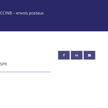
 CCINB – envois postaux
 5P9