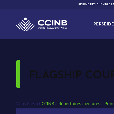
RÉGIME DES CHAMBRES
PERSÉIDE
FLAGSHIP COUR
Vous êtes ici:
CCINB
>
Répertoires membres
>
Poin
courrier solution Inc.