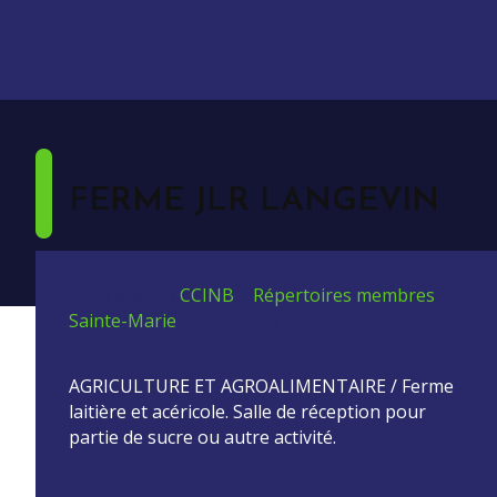
FERME JLR LANGEVIN
Vous êtes ici:
CCINB
>
Répertoires membres
>
Sainte-Marie
>
Ferme JLR Langevin
AGRICULTURE ET AGROALIMENTAIRE / Ferme
laitière et acéricole. Salle de réception pour
partie de sucre ou autre activité.