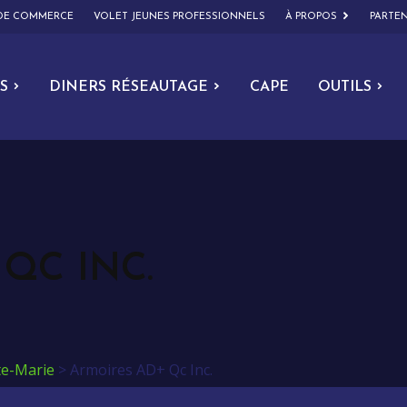
 DE COMMERCE
VOLET JEUNES PROFESSIONNELS
À PROPOS
PARTEN
S
DINERS RÉSEAUTAGE
CAPE
OUTILS
QC INC.
te-Marie
>
Armoires AD+ Qc Inc.