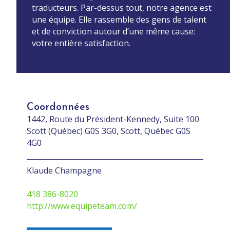
traducteurs. Par-dessus tout, notre agence est
une équipe. Elle rassemble des gens de talent
et de conviction autour d’une même cause:
votre entière satisfaction.
Coordonnées
1442, Route du Président-Kennedy, Suite 100
Scott (Québec) G0S 3G0, Scott, Québec G0S
4G0
Klaude Champagne
418 386-8020
http://www.equipeteam.com/