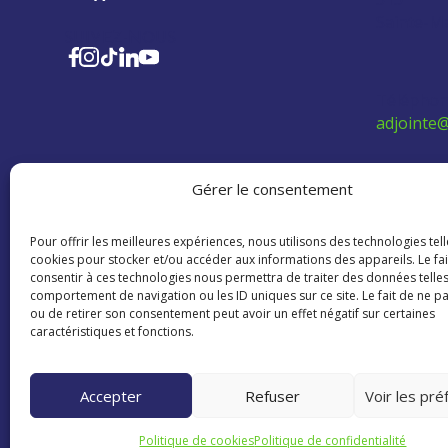
Sainte-M
SUIVEZ-NOUS
Téléphon
adjointe@
Politique 
Gérer le consentement
Aidez les
Pour offrir les meilleures expériences, nous utilisons des technologies tell
l'extérie
cookies pour stocker et/ou accéder aux informations des appareils. Le fai
consentir à ces technologies nous permettra de traiter des données telles
comportement de navigation ou les ID uniques sur ce site. Le fait de ne p
ou de retirer son consentement peut avoir un effet négatif sur certaines
caractéristiques et fonctions.
Accepter
Refuser
Voir les pr
Copyright © 2023 – 2026 CCINB - Tous droi
Politique de cookies
Politique de confidentialité