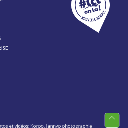
S
ISE
otos et vidéos: Korpo, Jannyp photographie