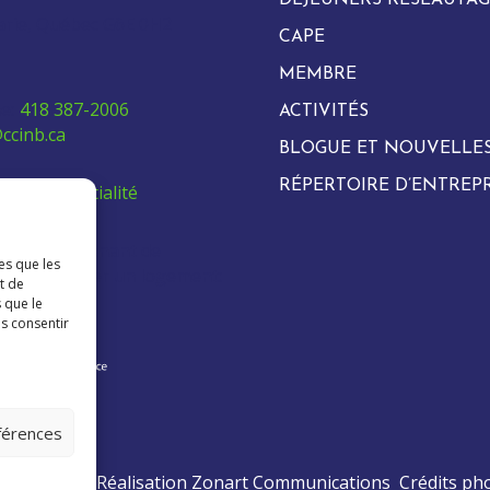
arie, Québec G6E 0H2
CAPE
MEMBRE
e:
418 387-2006
ACTIVITÉS
ccinb.ca
BLOGUE ET NOUVELLE
RÉPERTOIRE D’ENTREPR
de confidentialité
 employés venant de
es que les
ur à se trouver un logement:
t de
 que le
as consentir
éférences
ts réservé.
Réalisation
Zonart Communications
Crédits ph