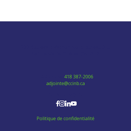
280 Boulevard Vachon Nord, bureau 315
Sainte-Marie, Québec G6E 0H2
Téléphone:
418 387-2006
adjointe@ccinb.ca
SUIVEZ-NOUS
Politique de confidentialité