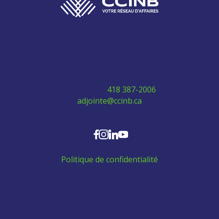
280 Boulevard Vachon Nord, bureau 315
Sainte-Marie, Québec G6E 0H2
Téléphone:
418 387-2006
adjointe@ccinb.ca
SUIVEZ-NOUS
Politique de confidentialité
Aidez les employés venant de l'extérieur à se
trouver un logement: