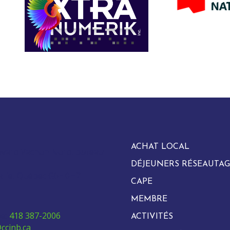
ACHAT LOCAL
evard Vachon Nord, bureau
DÉJEUNERS RÉSEAUTAG
arie, Québec G6E 0H2
CAPE
MEMBRE
e:
418 387-2006
ACTIVITÉS
ccinb.ca