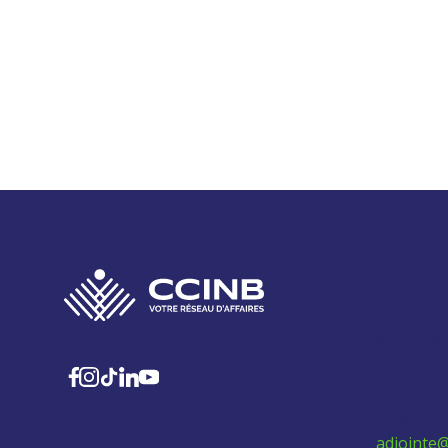
280 Boul
315
Sainte-M
SUIVEZ-NOUS
Téléphon
adjointe@