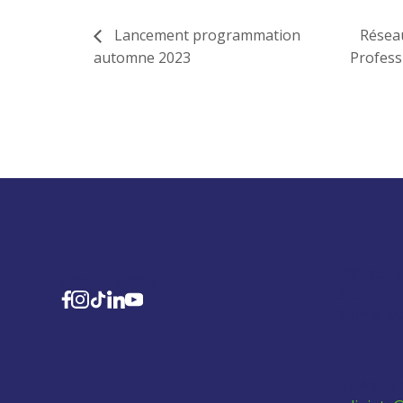
Lancement programmation
Réseau
automne 2023
Profess
280 Boul
SUIVEZ-NOUS
315
Sainte-M
Téléphon