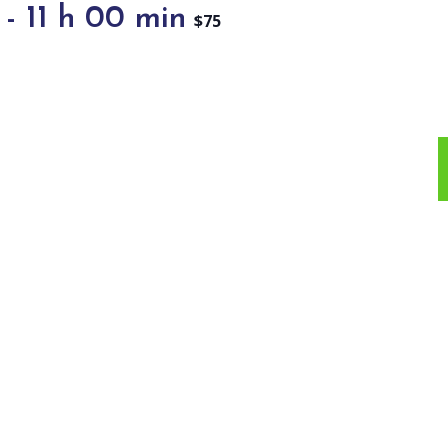
-
11 h 00 min
$75