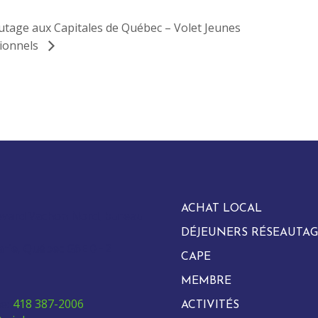
tage aux Capitales de Québec – Volet Jeunes
ionnels
ACHAT LOCAL
evard Vachon Nord, bureau
DÉJEUNERS RÉSEAUTAG
arie, Québec G6E 0H2
CAPE
MEMBRE
e:
418 387-2006
ACTIVITÉS