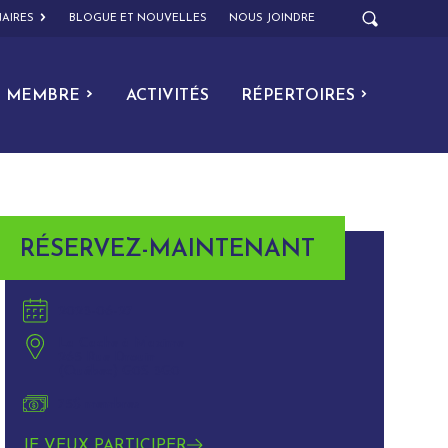
AIRES
BLOGUE ET NOUVELLES
NOUS JOINDRE
MEMBRE
ACTIVITÉS
RÉPERTOIRES
RÉSERVEZ-MAINTENANT
2023-06-27
La Cache à Maxime
265 Rue Drouin
(Québec) G0S 3G0
75$ membres
JE VEUX PARTICIPER