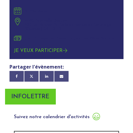
2025-04-08
MRC Nouvelle-Beauce
280 Bd Vachon N, Salle du conseil au 1er étage
(Québec) G6E 0H2
gratuit Déjeuner Réseautage - Les Pères Nature
JE VEUX PARTICIPER
Partager l'évènement:
INFOLETTRE
Suivez notre calendrier d'activités