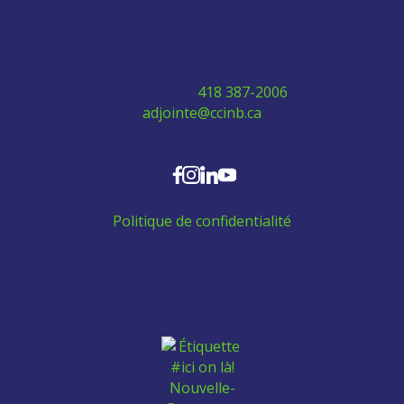
280 Boulevard Vachon Nord, bureau 315
Sainte-Marie, Québec G6E 0H2
Téléphone:
418 387-2006
adjointe@ccinb.ca
SUIVEZ-NOUS
Politique de confidentialité
Aidez les employés venant de l'extérieur à se
trouver un logement: