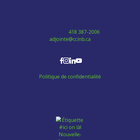
280 Boulevard Vachon Nord, bureau 315
Sainte-Marie, Québec G6E 0H2
Téléphone:
418 387-2006
adjointe@ccinb.ca
SUIVEZ-NOUS
Politique de confidentialité
Aidez les employés venant de l'extérieur à se
trouver un logement: