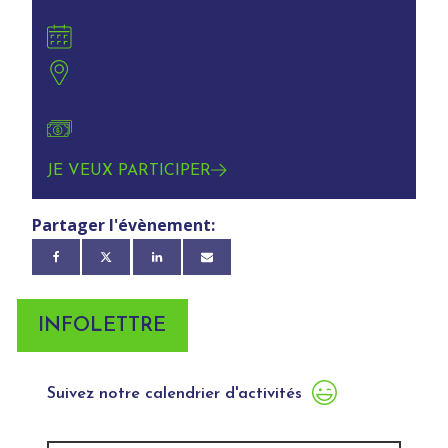
2025-03-25
MRC Nouvelle-Beauce
280 Bd Vachon N, Salle du conseil au 1er étage
(Québec) G6E 0H2
gratuit Déjeuner Réseautage - Les Pères Nature
JE VEUX PARTICIPER
Partager l'évènement:
INFOLETTRE
Suivez notre calendrier d'activités