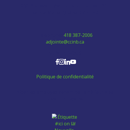
280 Boulevard Vachon Nord, bureau 315
Sainte-Marie, Québec G6E 0H2
Téléphone:
418 387-2006
adjointe@ccinb.ca
SUIVEZ-NOUS
Politique de confidentialité
Aidez les employés venant de l'extérieur à se
trouver un logement: