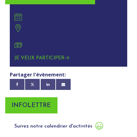
2025-06-17
Viva Cellules d'affaires vertes
1336, Rue 1 du Parc Industriel
(Québec) G6E 3H3
gratuit Déjeuner Réseautage - Les Pères Nature
JE VEUX PARTICIPER
Partager l'évènement:
INFOLETTRE
Suivez notre calendrier d'activités